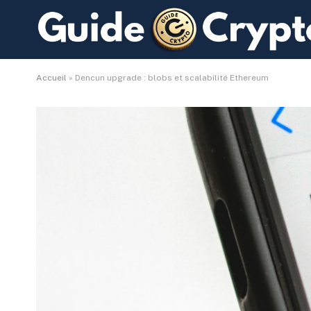
Accueil
»
Dencun upgrade : blobs et scalabilité Ethereum