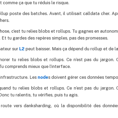
st comme ça que tu réduis le risque.
lup poste des batches. Avant, il utilisait calldata cher. Aprè
hers.
chose, c’est tu relies blobs et rollups. Tu gagnes en autonom
e. Et tu gardes des repères simples, pas des promesses.
sateur sur
L2
peut baisser. Mais ça dépend du rollup et de 
norer tu relies blobs et rollups. Ce n’est pas du jargon. 
u comprends mieux que l’interface.
infrastructure. Les
node
s doivent gérer ces données tempo
quand tu relies blobs et rollups. Ce n’est pas du jargon. 
nc tu ralentis, tu vérifies, puis tu agis.
 route vers danksharding, où la disponibilité des donnée