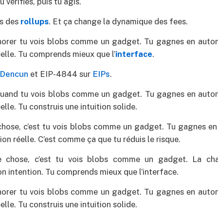
u vérifies, puis tu agis.
ts des
rollups
. Et ça change la dynamique des fees.
gnorer tu vois blobs comme un gadget. Tu gagnes en auton
éelle. Tu comprends mieux que l’
interface
.
Dencun
et EIP-4844 sur
EIPs
.
 quand tu vois blobs comme un gadget. Tu gagnes en auton
elle. Tu construis une intuition solide.
 chose, c’est tu vois blobs comme un gadget. Tu gagnes e
tion réelle. C’est comme ça que tu réduis le risque.
e chose, c’est tu vois blobs comme un gadget. La cha
on intention. Tu comprends mieux que l’interface.
gnorer tu vois blobs comme un gadget. Tu gagnes en auton
elle. Tu construis une intuition solide.