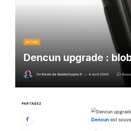
ACTUS
Dencun upgrade : blob
De
Kevin de GuideCrypto.fr
4 avril 2026
Aucu
PARTAGEZ
Dencun
est souve