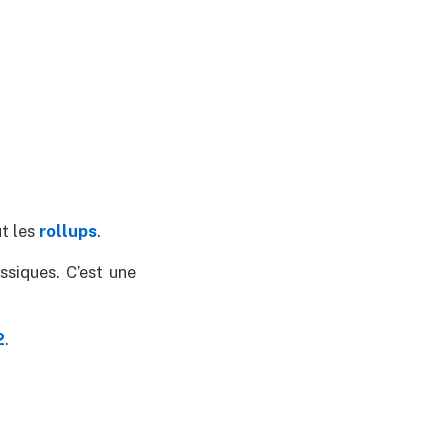
ut les
rollups
.
assiques. C’est une
2
.