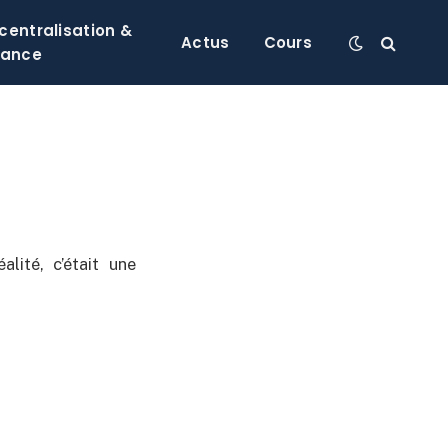
centralisation &
Actus
Cours
nance
éalité, c’était une