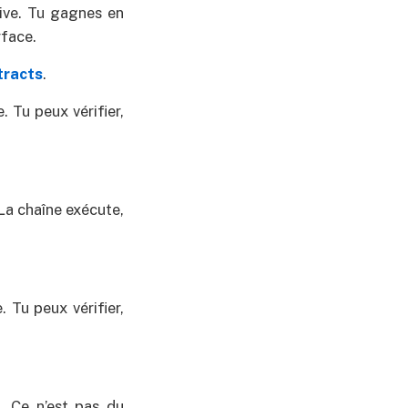
ive. Tu gagnes en
rface.
tracts
.
 Tu peux vérifier,
La chaîne exécute,
 Tu peux vérifier,
. Ce n’est pas du