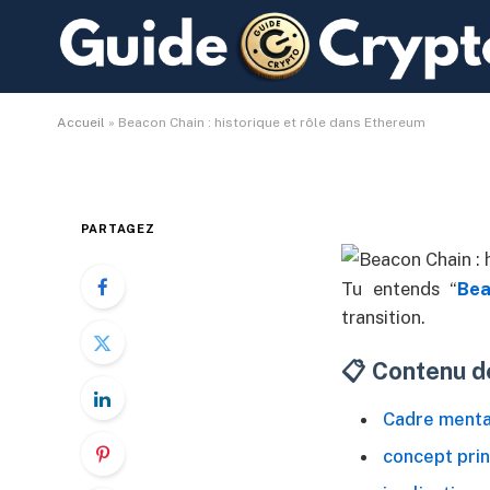
Beacon Chain : histor
De
Kevin de GuideCrypto.fr
3 avril 2026
Aucu
Accueil
»
Beacon Chain : historique et rôle dans Ethereum
PARTAGEZ
Tu entends “
Be
transition.
📋 Contenu de
Cadre menta
concept prin