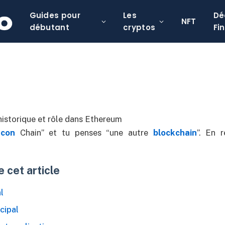
Guides pour
Les
Dé
ique et rôle dans Ethereum
NFT
débutant
cryptos
Fi
n commentaire
10 Minutes de lecture
acon
Chain” et tu penses “une autre
blockchain
”. En r
 cet article
l
cipal