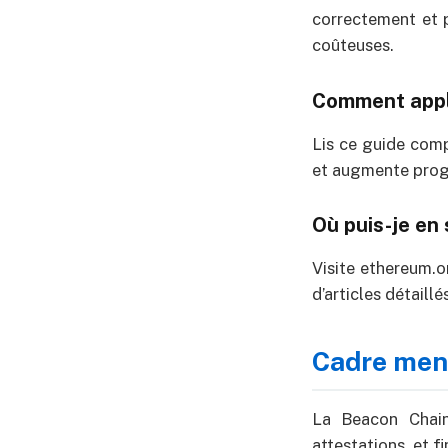
correctement et p
coûteuses.
Comment appl
Lis ce guide comp
et augmente progr
Où puis-je en 
Visite ethereum.or
d’articles détaill
Cadre men
La Beacon Chai
attestations, et fi