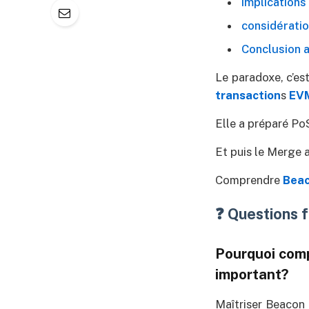
implications
considératio
Conclusion a
Le paradoxe, c’est
transaction
s
EV
Elle a préparé PoS
Et puis le Merge a
Comprendre
Bea
❓ Questions 
Pourquoi comp
important?
Maîtriser Beacon 