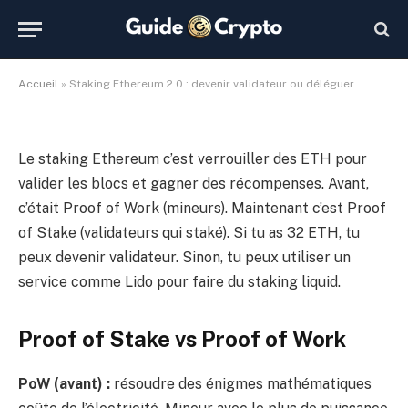
déléguer
De
Kevin de GuideCrypto.fr
19 mars 2026
Aucun commentaire
2 Minutes de lecture
Accueil
»
Staking Ethereum 2.0 : devenir validateur ou déléguer
Le staking Ethereum c’est verrouiller des ETH pour
valider les blocs et gagner des récompenses. Avant,
c’était Proof of Work (mineurs). Maintenant c’est Proof
of Stake (validateurs qui staké). Si tu as 32 ETH, tu
peux devenir validateur. Sinon, tu peux utiliser un
service comme Lido pour faire du staking liquid.
Proof of Stake vs Proof of Work
PoW (avant) :
résoudre des énigmes mathématiques