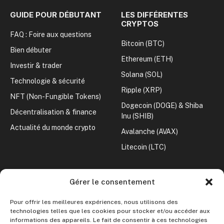
GUIDE POUR DÉBUTANT
LES DIFFÉRENTES
CRYPTOS
FAQ : Foire aux questions
Bitcoin (BTC)
Bien débuter
Ethereum (ETH)
Investir & trader
Solana (SOL)
Technologie & sécurité
Ripple (XRP)
NFT (Non-Fungible Tokens)
Dogecoin (DOGE) & Shiba
Décentralisation & finance
Inu (SHIB)
Actualité du monde crypto
Avalanche (AVAX)
Litecoin (LTC)
CONVERTISSEUR CRYPTO
Gérer le consentement
Crypto vers Euro
Pour offrir les meilleures expériences, nous utilisons des
Crypto vers Dollar
technologies telles que les cookies pour stocker et/ou accéder aux
informations des appareils. Le fait de consentir à ces technologies