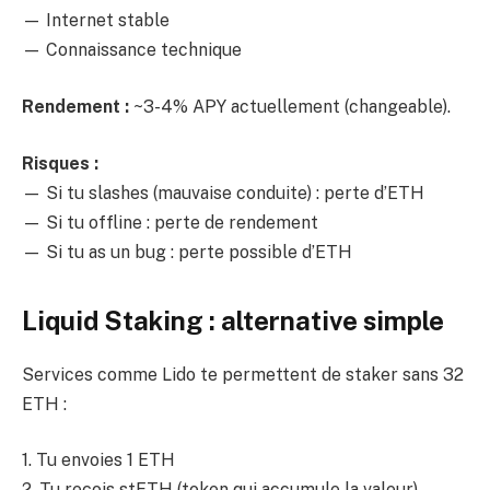
— Internet stable
— Connaissance technique
Rendement :
~3-4% APY actuellement (changeable).
Risques :
— Si tu slashes (mauvaise conduite) : perte d’ETH
— Si tu offline : perte de rendement
— Si tu as un bug : perte possible d’ETH
Liquid Staking : alternative simple
Services comme Lido te permettent de staker sans 32
ETH :
1. Tu envoies 1 ETH
2. Tu reçois stETH (token qui accumule la valeur)