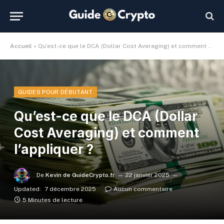
Accueil
»
Qu’est-ce que le DCA (Dollar Cost Averaging) et comment l’appliquer ?
GUIDES POUR DÉBUTANT
Qu’est-ce que le DCA (Dollar
Cost Averaging) et comment
l’appliquer ?
De
Kevin de GuideCrypto.fr
22 janvier 2025
Updated:
7 décembre 2025
Aucun commentaire
5 Minutes de lecture