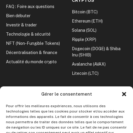
CRYPTOS
FAQ : Foire aux questions
Bitcoin (BTC)
Bien débuter
Ethereum (ETH)
Investir & trader
Solana (SOL)
Technologie & sécurité
Ripple (XRP)
NFT (Non-Fungible Tokens)
Dogecoin (DOGE) & Shiba
Décentralisation & finance
Inu (SHIB)
Actualité du monde crypto
Avalanche (AVAX)
Litecoin (LTC)
CONVERTISSEUR CRYPTO
Gérer le consentement
Crypto vers Euro
Pour offrir les meilleures expériences, nous utilisons des
Crypto vers Dollar
technologies telles que les cookies pour stocker et/ou accéder aux
informations des appareils. Le fait de consentir à ces technologies
nous permettra de traiter des données telles que le comportement
Le site ne fournit aucun conseil en investissement.
de navigation ou les ID uniques sur ce site. Le fait de ne pas consentir
ou de retirer son consentement peut avoir un effet négatif sur