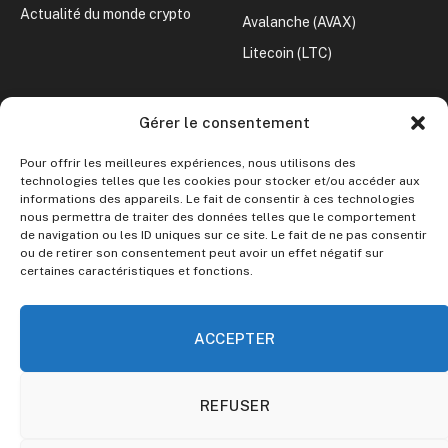
Actualité du monde crypto
Avalanche (AVAX)
Litecoin (LTC)
CONVERTISSEUR CRYPTO
Gérer le consentement
Crypto vers Euro
Pour offrir les meilleures expériences, nous utilisons des
Crypto vers Dollar
technologies telles que les cookies pour stocker et/ou accéder aux
informations des appareils. Le fait de consentir à ces technologies
nous permettra de traiter des données telles que le comportement
Le site ne fournit aucun conseil en investissement.
de navigation ou les ID uniques sur ce site. Le fait de ne pas consentir
ou de retirer son consentement peut avoir un effet négatif sur
certaines caractéristiques et fonctions.
Toute décision d’investissement doit être précédée de vos
propres recherches et analyses. Investir dans les
cryptomonnaies comporte des risques.
ACCEPTER
REFUSER
© 2026 Guide Crypto. Parce que tout le monde mérite de
comprendre les cryptomonnaies.