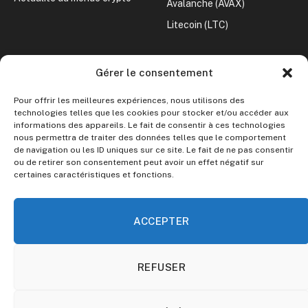
Avalanche (AVAX)
Litecoin (LTC)
CONVERTISSEUR CRYPTO
Gérer le consentement
Crypto vers Euro
Pour offrir les meilleures expériences, nous utilisons des
Crypto vers Dollar
technologies telles que les cookies pour stocker et/ou accéder aux
informations des appareils. Le fait de consentir à ces technologies
nous permettra de traiter des données telles que le comportement
Le site ne fournit aucun conseil en investissement.
de navigation ou les ID uniques sur ce site. Le fait de ne pas consentir
ou de retirer son consentement peut avoir un effet négatif sur
certaines caractéristiques et fonctions.
Toute décision d’investissement doit être précédée de vos
propres recherches et analyses. Investir dans les
cryptomonnaies comporte des risques.
ACCEPTER
REFUSER
© 2026 Guide Crypto. Parce que tout le monde mérite de
comprendre les cryptomonnaies.