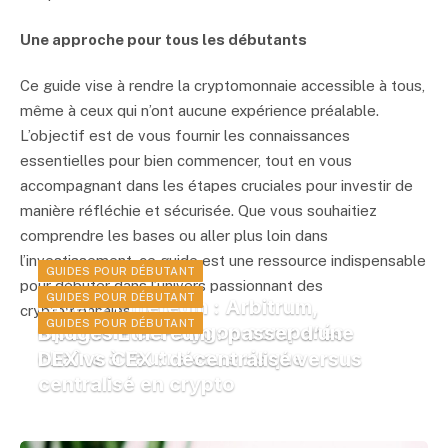
Une approche pour tous les débutants
Ce guide vise à rendre la cryptomonnaie accessible à tous,
même à ceux qui n’ont aucune expérience préalable.
L’objectif est de vous fournir les connaissances
essentielles pour bien commencer, tout en vous
accompagnant dans les étapes cruciales pour investir de
manière réfléchie et sécurisée. Que vous souhaitiez
comprendre les bases ou aller plus loin dans
l’investissement, ce guide est une ressource indispensable
GUIDES POUR DÉBUTANT
pour débuter dans l’univers passionnant des
GUIDES POUR DÉBUTANT
Layer 2 Ethereum : Arbitrum,
cryptomonnaies.
GUIDES POUR DÉBUTANT
Optimism et Polygon comparés
Bridges Ethereum : passer d’une
chaîne à l’autre sans risque
DEX vs CEX : décentralisé versus
centralisé en crypto