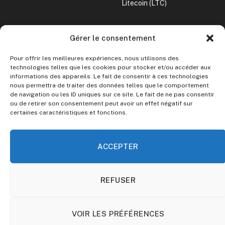
Litecoin (LTC)
CONVERTISSEUR CRYPTO
Gérer le consentement
Crypto vers Euro
Pour offrir les meilleures expériences, nous utilisons des
Crypto vers Dollar
technologies telles que les cookies pour stocker et/ou accéder aux
informations des appareils. Le fait de consentir à ces technologies
nous permettra de traiter des données telles que le comportement
Le site ne fournit aucun conseil en investissement.
de navigation ou les ID uniques sur ce site. Le fait de ne pas consentir
ou de retirer son consentement peut avoir un effet négatif sur
certaines caractéristiques et fonctions.
Toute décision d’investissement doit être précédée de vos
propres recherches et analyses. Investir dans les
cryptomonnaies comporte des risques.
ACCEPTER
REFUSER
© 2026 Guide Crypto. Parce que tout le monde mérite de
comprendre les cryptomonnaies.
À Propos
Mentions Légales
Politique de cookies
VOIR LES PRÉFÉRENCES