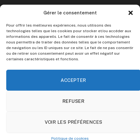
CONVERTISSEUR CRYPTO
Gérer le consentement
Crypto vers Euro
Pour offrir les meilleures expériences, nous utilisons des
Crypto vers Dollar
technologies telles que les cookies pour stocker et/ou accéder aux
informations des appareils. Le fait de consentir à ces technologies
nous permettra de traiter des données telles que le comportement
Le site ne fournit aucun conseil en investissement.
de navigation ou les ID uniques sur ce site. Le fait de ne pas consentir
ou de retirer son consentement peut avoir un effet négatif sur
certaines caractéristiques et fonctions.
Toute décision d’investissement doit être précédée de vos
propres recherches et analyses. Investir dans les
cryptomonnaies comporte des risques.
ACCEPTER
REFUSER
© 2026 Guide Crypto. Parce que tout le monde mérite de
comprendre les cryptomonnaies.
À Propos
Mentions Légales
Politique de cookies
VOIR LES PRÉFÉRENCES
Politique de cookies