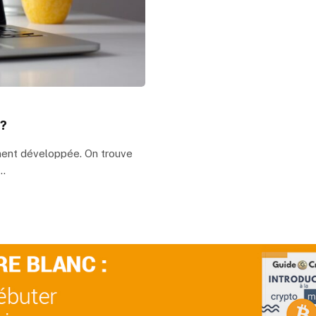
 ?
ment développée. On trouve
s…