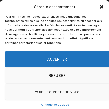
CONVERTISSEUR CRYPTO
Gérer le consentement
Crypto vers Euro
Pour offrir les meilleures expériences, nous utilisons des
Crypto vers Dollar
technologies telles que les cookies pour stocker et/ou accéder aux
informations des appareils. Le fait de consentir à ces technologies
nous permettra de traiter des données telles que le comportement
Le site ne fournit aucun conseil en investissement.
de navigation ou les ID uniques sur ce site. Le fait de ne pas consentir
ou de retirer son consentement peut avoir un effet négatif sur
certaines caractéristiques et fonctions.
Toute décision d’investissement doit être précédée de vos
propres recherches et analyses. Investir dans les
cryptomonnaies comporte des risques.
ACCEPTER
REFUSER
© 2026 Guide Crypto. Parce que tout le monde mérite de
comprendre les cryptomonnaies.
À Propos
Mentions Légales
Politique de cookies
VOIR LES PRÉFÉRENCES
Politique de cookies
You have not selected any currencies to display