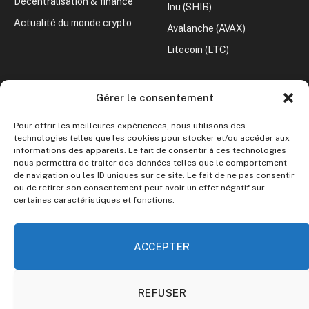
Décentralisation & finance
Inu (SHIB)
Actualité du monde crypto
Avalanche (AVAX)
Litecoin (LTC)
CONVERTISSEUR CRYPTO
Gérer le consentement
Crypto vers Euro
Pour offrir les meilleures expériences, nous utilisons des
Crypto vers Dollar
technologies telles que les cookies pour stocker et/ou accéder aux
informations des appareils. Le fait de consentir à ces technologies
nous permettra de traiter des données telles que le comportement
Le site ne fournit aucun conseil en investissement.
de navigation ou les ID uniques sur ce site. Le fait de ne pas consentir
ou de retirer son consentement peut avoir un effet négatif sur
certaines caractéristiques et fonctions.
Toute décision d’investissement doit être précédée de vos
propres recherches et analyses. Investir dans les
cryptomonnaies comporte des risques.
ACCEPTER
REFUSER
© 2026 Guide Crypto. Parce que tout le monde mérite de